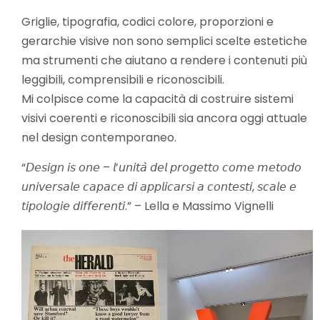
Griglie, tipografia, codici colore, proporzioni e
gerarchie visive non sono semplici scelte estetiche
ma strumenti che aiutano a rendere i contenuti più
leggibili, comprensibili e riconoscibili.
Mi colpisce come la capacità di costruire sistemi
visivi coerenti e riconoscibili sia ancora oggi attuale
nel design contemporaneo.
“𝘋𝘦𝘴𝘪𝘨𝘯 𝘪𝘴 𝘰𝘯𝘦 – 𝘭’𝘶𝘯𝘪𝘵𝘢̀ 𝘥𝘦𝘭 𝘱𝘳𝘰𝘨𝘦𝘵𝘵𝘰 𝘤𝘰𝘮𝘦 𝘮𝘦𝘵𝘰𝘥𝘰
𝘶𝘯𝘪𝘷𝘦𝘳𝘴𝘢𝘭𝘦 𝘤𝘢𝘱𝘢𝘤𝘦 𝘥𝘪 𝘢𝘱𝘱𝘭𝘪𝘤𝘢𝘳𝘴𝘪 𝘢 𝘤𝘰𝘯𝘵𝘦𝘴𝘵𝘪, 𝘴𝘤𝘢𝘭𝘦 𝘦
𝘵𝘪𝘱𝘰𝘭𝘰𝘨𝘪𝘦 𝘥𝘪𝘧𝘧𝘦𝘳𝘦𝘯𝘵𝘪.” – Lella e Massimo Vignelli