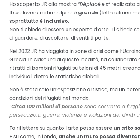
Ho scoperto JR alla mostra
“Déplacé·e·s”
realizzata a
Il suo lavoro mi ha colpito: è
grande
(letteralmente 
soprattutto è
inclusivo
.
Non ti chiede di essere un esperto d’arte. Ti chiede so
di guardare, di ascoltare, di sentirti parte.
Nel 2022 JR ha viaggiato in zone di crisi come l’Ucraina
Grecia.
In ciascuna di queste località, ha collaborato
ritratti di bambini rifugiati su teloni di 45 metri, crea
individuali dietro le statistiche globali.
Non è stata solo un’esposizione artistica, ma un pote
condizioni dei rifugiati nel mondo.
“
Circa 100 milioni di persone
sono costrette a fuggi
persecuzioni, guerre, violenze e violazioni dei diritti 
Fa riflettere su quanto l’arte possa essere
un atto s
E su come, in fondo,
anche un muro possa diventar