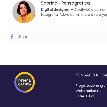
Sabrina • Pensagrafica
Digital designer –
Creatività e comuni
fotografia. Adoro camminare e fare yoga.
PENSAGRAFIC
Progettazione graf
Web marketing
CESATE (MI)